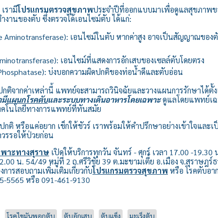
เรามี
โปรแกรมตรวจสุขภาพ
ประจำปีที่ออกแบบมาเพื่อดูแลสุขภาพข
านของตับ ซึ่งตรวจได้เอนไซม์ตับ ได้แก่:
 Aminotransferase): เอนไซม์ในตับ หากค่าสูง อาจเป็นสัญญาณของตับ
Aminotransferase): เอนไซม์ที่แสดงการอักเสบของเซลล์ตับโดยตรง
 Phosphatase): บ่งบอกความผิดปกติของท่อน้ำดีและตับอ่อน
ิจากค่าเหล่านี้ แพทย์จะสามารถวินิจฉัยและวางแผนการรักษาได้ตั้งแต
ามี
แผนกโรคตับ
และระบบทางเดินอาหารโดยเฉพาะ
ดูแลโดยแพทย์เฉพ
คโนโลยีทางการแพทย์ที่ทันสมัย
ดปกติ หรือแค่อยาก เช็กให้ชัวร์ เราพร้อมให้คำปรึกษาอย่างเข้าใจและเป
ควรรอให้ป่วยก่อน
เฉพาะทางสุราษ
เปิดให้บริการทุกวัน จันทร์ - ศุกร์ เวลา 17.00 -19.30 
.00 น. 54/49 หมู่ที่ 2 ถ.ศรีวิชัย 39 ต.มะขามเตี้ย อ.เมือง จ.สุราษฎร
การสอบถามเพิ่มเติมเกี่ยวกับ
โปรแกรมตรวจสุขภาพ
หรือ โรคตับอาก
45-5565 หรือ 091-461-9130
โรคไขมันพอกตับ
ตับอักเสบ
ตับแข็ง
มะเร็งตับ