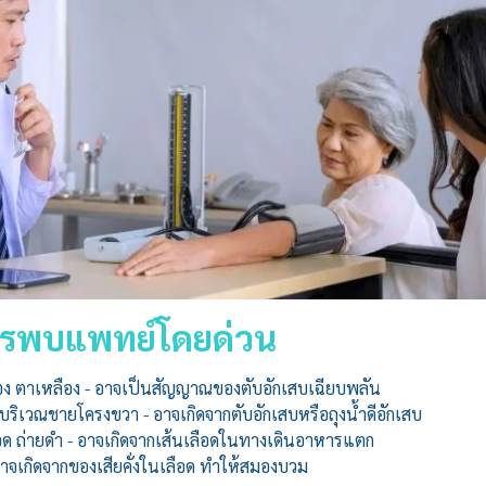
ควรพบแพทย์โดยด่วน
ือง ตาเหลือง - อาจเป็นสัญญาณของตับอักเสบเฉียบพลัน
ริเวณชายโครงขวา - อาจเกิดจากตับอักเสบหรือถุงน้ำดีอักเสบ
อด ถ่ายดำ - อาจเกิดจากเส้นเลือดในทางเดินอาหารแตก
อาจเกิดจากของเสียคั่งในเลือด ทำให้สมองบวม