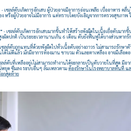
"
- เซลล์ตับเกิดการอักเสบ ผู้ป่วยอาจมีอาการอ่อนเพลีย เบื่ออาหาร คลื่
ือง หรือผู้ป่วยอาจไม่มีอาการ แต่ทราบโดยบังเอิญจากการตรวจสุขภาพ 
ด"
- เซลล์ตับเกิดการอักเสบมากขึ้นทำให้สร้างพังผืดในเนื้อเยื่อตับมากขึ้
งผิดปกติ เป็นระยะเวลานานเกิน 6 เดือน ตับยังฟื้นฟูได้บางส่วนหากรั
เซลล์ตับถูกแทนที่ด้วยพังผืดไปทั่วเนื้อตับอย่างถาวร ไม่สามารถรักษาต
งานได้ไม่ดีแล้ว มักมีอาการท้องมาน ขาบวม ตัวและตาเหลือง อาจมีเลือดอ
ลล์ตับที่เหลืออยู่เไม่สามารถทำงานได้จะกลายเป็นตับวายในที่สุด มีอา
ม่หยุด ซึมลง ระบบอื่นๆ ล้มเหลวตาม
ต้องรักษาในโรงพยาบาลทันที และ
ือกสุดท้าย