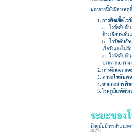
นอกจากนี้ยังมีสาเหตุอื
การติดเชื้อไวร
a. ไวรัสตับอักเ
ข้างเฉียบพลัน
b. ไวรัสตับอัก
เรื้อรังและไม่ร
c. ไวรัสตับอัก
ประทานยาร่วมก
การดื่มแอลกอ
ภาวะไขมันพอ
ยาและสารพิษ
โรคภูมิแพ้ตัวเ
ระยะของโ
ปัจจุบันมีการจำแนก
กันไป