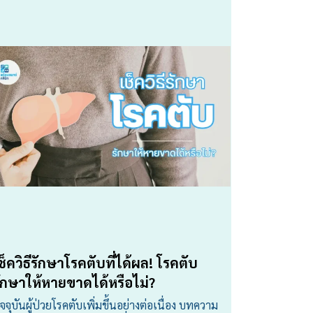
ช็ควิธีรักษาโรคตับที่ได้ผล! โรคตับ
ักษาให้หายขาดได้หรือไม่?
ัจจุบันผู้ป่วยโรคตับเพิ่มขึ้นอย่างต่อเนื่อง บทความ