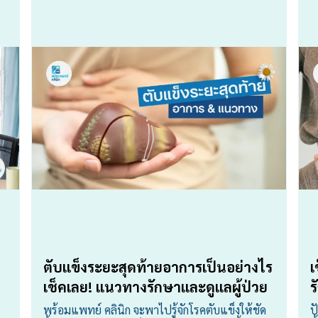
ตับแข็งระยะสุดท้ายอาการเป็นอย่างไร
เ
เช็คเลย! แนวทางรักษาและดูแลผู้ป่วย
ร
พร้อมแพทย์ คลินิก จะพาไปรู้จักโรคตับแข็งให้ชัด
ป