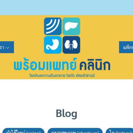
รา
แพ็ก
Blog
ลำไส้ใหญ่ (colon)
ตรวจสุขภาพ (check up)
ไต (kidney)